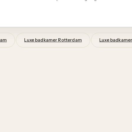
dam
Luxe badkamer Rotterdam
Luxe badkamer
werpers. We luisteren, schetsen en denken mee, geen verkoop