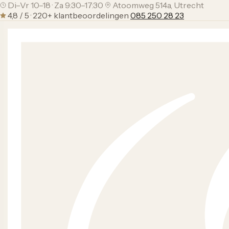
Di–Vr 10–18 · Za 9:30–17:30
Atoomweg 514a, Utrecht
4,8 / 5 · 220+ klantbeoordelingen
085 250 28 23