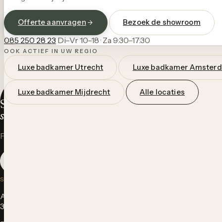
Offerte aanvragen
Bezoek de showroom
085 250 28 23
Di–Vr 10–18 · Za 9:30–17:30
OOK ACTIEF IN UW REGIO
Luxe badkamer Utrecht
Luxe badkamer Amster
EEN BADKAMER DIE BIJ JOU PAST
Luxe badkamer Mijdrecht
Alle locaties
Stap binnen in onze
studio in Utrecht.
Plan een vrijblijvend gesprek met een van onze badkameront
Maak een afspraak
Offerte aanvragen
SHOWROOM
Atoomweg 514a
3542 AB Utrecht