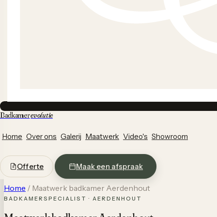
Badkamer
evolutie
Home
Over ons
Galerij
Maatwerk
Video's
Showroom
Offerte
Maak een afspraak
Home
/
Maatwerk badkamer Aerdenhout
BADKAMERSPECIALIST · AERDENHOUT