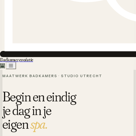
Badkamer
evolutie
MAATWERK BADKAMERS · STUDIO UTRECHT
Begin en eindig
je dag in je
eigen
spa.