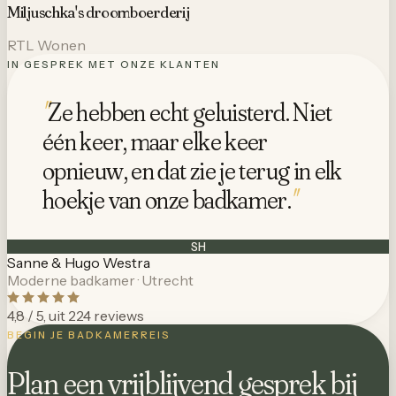
Miljuschka's droomboerderij
RTL Wonen
IN GESPREK MET ONZE KLANTEN
"
Ze hebben echt geluisterd. Niet
één keer, maar elke keer
opnieuw, en dat zie je terug in elk
hoekje van onze badkamer.
"
SH
Sanne & Hugo Westra
Moderne badkamer · Utrecht
4,8 / 5, uit 224 reviews
BEGIN JE BADKAMERREIS
Plan een vrijblijvend gesprek bij