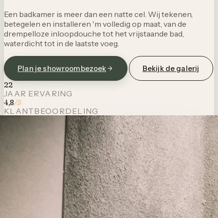
Een badkamer is meer dan een natte cel. Wij tekenen,
betegelen en installeren 'm volledig op maat, van de
drempelloze inloopdouche tot het vrijstaande bad,
waterdicht tot in de laatste voeg.
Plan je showroombezoek
Bekijk de galerij
22
.
JAAR ERVARING
4,8
/5
KLANTBEOORDELING
10
y
GARANTIE