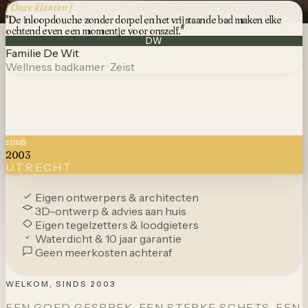
[ Onze klanten ]
"De inloopdouche zonder dorpel en het vrijstaande bad maken elke
ochtend even een momentje voor onszelf."
DW
Familie De Wit
Wellness badkamer · Zeist
SCROLL
sinds
2003
UTRECHT
Eigen ontwerpers & architecten
3D-ontwerp & advies aan huis
Eigen tegelzetters & loodgieters
Waterdicht & 10 jaar garantie
Geen meerkosten achteraf
WELKOM, SINDS 2003
EEN GOED GESPREK, EEN STERKE SCHETS, EEN